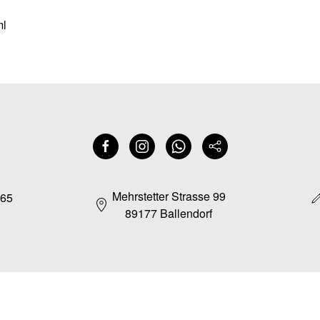
ml
Mehrstetter Strasse 99
165
89177 Ballendorf